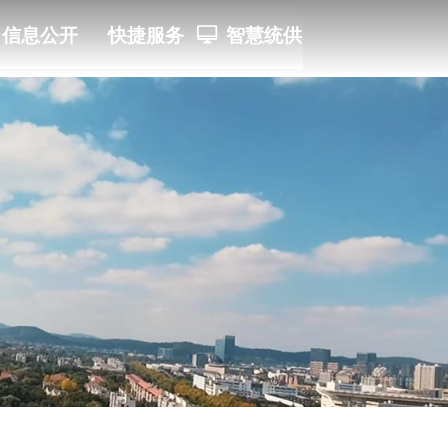
信息公开
快捷服务
ꀖ
智慧统供