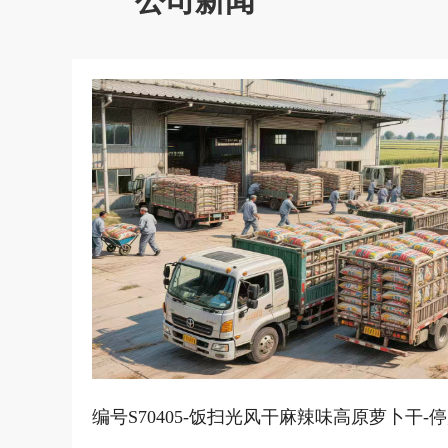
公司新闻
编号S70405-饭扫光风干麻辣味高原萝卜干-